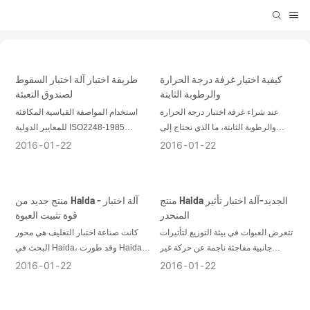
كيفية اختيار غرفة درجة الحرارة
طريقة اختبار آلة اختبار السقوط
والرطوبة الثابتة
لصندوق التعبئة
عند شراء غرفة اختبار درجة الحرارة
استخدام المواصفة القياسية المكافئة
والرطوبة الثابتة، ما الذي نحتاج إلى
للمعايير الدولية ISO2248-1985
تركيز الاهتمام عليه؟ هنا عدة نقاط،
(التغليف الكامل، عبوات النقل المعبأة،
2016
01
22
2016
01
22
للرجوع إليها عند شراء غرفة اختبار درجة
اختبار السقوط العمودي للتقطيع)
الحرارة والرطوبة الثابتة
منتج Haida الجديد-آلة اختبار تأثير
منتج جديد من Haida - آلة اختبار
المنحدر
قوة تثبيت العبوة
تتعرض العبوات في بيئة التوزيع لتأثيرات
كانت صناعة اختبار التغليف هي محور
جانبية مفاجئة ناجمة عن حركة غير
البحث في Haida، وقد طورت Haida
متوقعة أثناء النقل
مؤخرًا أدوات جديدة لاختبار التغليف - آلة
2016
01
22
2016
01
22
اختبار قوة تثبيت العبوات والكرتون