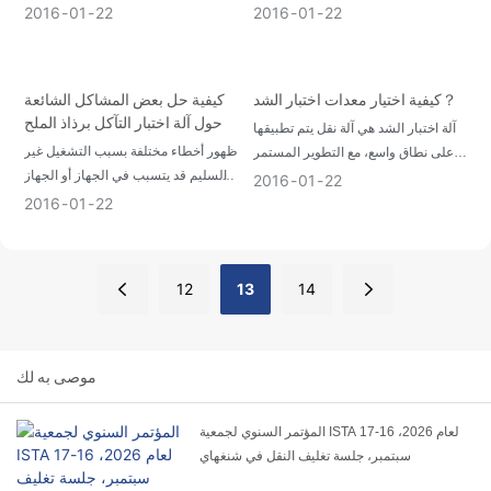
الخلل، يعتبر الضاغط جزءًا مهمًا من هذا
جدًا، لديك الخطوات الأساسية الثلاث
2016
01
22
2016
01
22
الجهاز، ونحن بحاجة إلى صيانته من أجل
التالية التي يمكنك اتباعها، اتبع فنيي
الاستفادة بشكل أفضل من الجهاز بأكمله
Haida التاليين الذين يعملون معًا لفهمها
كيفية اختيار معدات اختبار الشد？
كيفية حل بعض المشاكل الشائعة
حول آلة اختبار التآكل برذاذ الملح
آلة اختبار الشد هي آلة نقل يتم تطبيقها
ظهور أخطاء مختلفة بسبب التشغيل غير
على نطاق واسع، مع التطوير المستمر
السليم قد يتسبب في الجهاز أو الجهاز
لعصر آلة الاختبار، يمكن دمج آلات اختبار
2016
01
22
نفسه عندما يكون المستخدمون في
الشد والتأثير من خلال الكمبيوتر
2016
01
22
تشغيل آلة اختبار التآكل برذاذ الملح، لا
تقلق! نلخص هنا خصيصًا لآلة اختبار رش
الملح
12
13
14
موصى به لك
المؤتمر السنوي لجمعية ISTA لعام 2026، 16-17
سبتمبر، جلسة تغليف النقل في شنغهاي