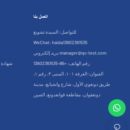
اتصل بنا
للتواصل: السيدة تشونغ
WeChat: haida13602361535
manager@qc-test.com
بريد إلكتروني:
رقم الهاتف: +86-13602361535
شهادة ب
العنوان: الغرفة ١٠١، المبنى ٣، رقم ١،
طريق دونغوي الأول، شارع وانجيانغ، مدينة
دونغقوان، مقاطعة قوانغدونغ، الصين