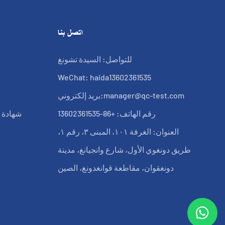
اتصل بنا
للتواصل: السيدة تشونغ
WeChat: haida13602361535
manager@qc-test.com
بريد إلكتروني:
رقم الهاتف: +86-13602361535
شهادة ب
العنوان: الغرفة ١٠١، المبنى ٣، رقم ١،
طريق دونغوي الأول، شارع وانجيانغ، مدينة
دونغقوان، مقاطعة قوانغدونغ، الصين