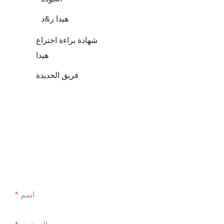
هيدا ر&د
شهادة براءة اختراع
هيدا
فريق الحديدة
اسم