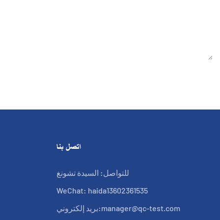
اتصل بنا
للتواصل: السيدة تشونغ
WeChat: haida13602361535
manager@qc-test.com
بريد إلكتروني: