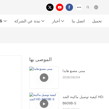
تحميل
اتصل بنا
أخبار
نبذة عن الشركة
معرض الفي
الموصى بها
مبنى مصنع هايدا
2026
06
04
كيفية توصيل ماكينة الشد HD-
B609B-S