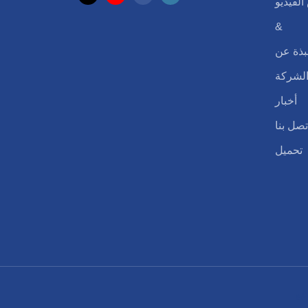
لفيديو
&
بذة عن
لشركة
أخبار
تصل بنا
تحميل
قع