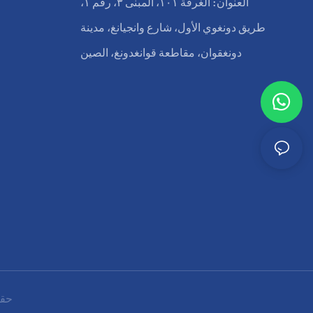
العنوان: الغرفة ١٠١، المبنى ٣، رقم ١،
طريق دونغوي الأول، شارع وانجيانغ، مدينة
دونغقوان، مقاطعة قوانغدونغ، الصين
حقوق النشر