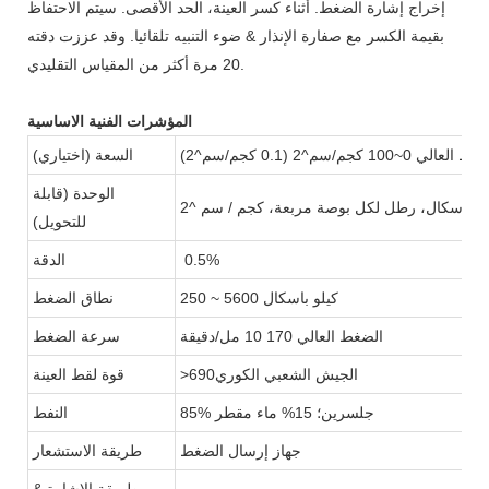
إخراج إشارة الضغط. أثناء كسر العينة، الحد الأقصى. سيتم الاحتفاظ
بقيمة الكسر مع صفارة الإنذار & ضوء التنبيه تلقائيا. وقد عززت دقته
20 مرة أكثر من المقياس التقليدي.
المؤشرات الفنية الاساسية
لعالي 0~100 كجم/سم^2 (0.1 كجم/سم^2)
السعة (اختياري)
الوحدة (قابلة
لو باسكال، رطل لكل بوصة مربعة، كجم / سم ^2
للتحويل)
0.5%
الدقة
250 ~ 5600 كيلو باسكال
نطاق الضغط
الضغط العالي 170 10 مل/دقيقة
سرعة الضغط
>الجيش الشعبي الكوري690
قوة لقط العينة
85% جلسرين؛ 15% ماء مقطر
النفط
جهاز إرسال الضغط
طريقة الاستشعار
طريقة الإشارة &