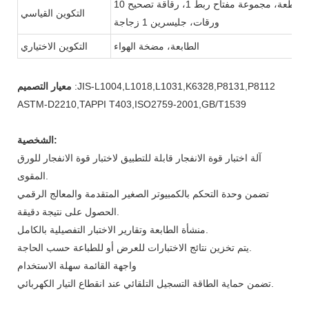
غشاء مطاطي 1 قطعة، مجموعة مفتاح ربط 1، رقاقة تصحيح 10
التكوين القياسي
ورقات، جليسرين 1 زجاجة
الطابعة، مضخة الهواء
التكوين الاختياري
:JIS-L1004,L1018,L1031,K6328,P8131,P8112
معيار التصميم
ASTM-D2210,TAPPI T403,ISO2759-2001,GB/T1539
الشخصية:
آلة اختبار قوة الانفجار قابلة للتطبيق لاختبار قوة الانفجار للورق
المقوى.
تضمن وحدة التحكم بالكمبيوتر الصغير المتقدمة والمعالج الرقمي
الحصول على نتيجة دقيقة.
منشأة الطابعة وتقارير الاختبار التفصيلية بالكامل.
يتم تخزين نتائج الاختبارات للعرض أو للطباعة حسب الحاجة.
واجهة القائمة سهلة الاستخدام
تضمن حماية الطاقة التسجيل التلقائي عند انقطاع التيار الكهربائي.