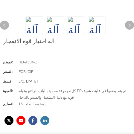
آلة اختبار قوة الانفجار
HD-A504-1
نموذج:
FOB, CIF
السعر:
L/C, D/P, T/T
قسط:
كل مجموعة محمية بألياف الراتنج وفيلم PP، ثم يتم وضعها في علبة خشبية
العبوة:
قوية مع دليل التشغيل والفيديو بالداخل
15 يوما بعد الطلب
التسليم: