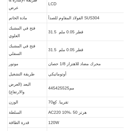
LCD
عرض
الفولاذ المقاوم للصدأ SUS304
مادة الخاتم
فتح في المشبك
31.5 قطر 0.05 ملم
العلوي
فتح في المشبك
31.5 قطر 0.05 ملم
السفلي
محرك مضاد للاهتزاز 1/8 حصان
موتور
أوتوماتيكي
طريقة التشغيل
البعد (العرض
مم445425525
والارتفاع)
تقريبا. كغ70
الوزن
AC220 10%، 50 هرتز
السلطة
120W
قدرة الطاقة