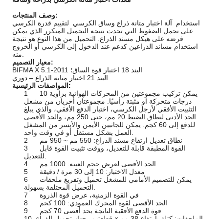
وصف المنتجات:
استخدام
آلة اختبار متانة ذراع وساق الكرسي
لتقييم قدرة الكرسي
على تحمل الضغوط التي تحدث نتيجة التحميل المتكرر الذي يمكن
فرضه على هيكل مسند الذراع. التحميل من هذا النوع هو نتيجة
استخدام مساند الذراعين كدعم عند الدخول إلى الكرسي أو الخروج
منه.
معيار التصميم:
BIFMA X 5.1-2011 البند 18 اختبار قوة الساق؛
البند 21 اختبار متانة الذراع – دوري
المواصفات الرئيسية:
1 يمكن تركيب مجموعتين من المحركات الهوائية بزاوية 10
درجات متحركة أو مثبتة رأسيًا. مجموعتان أخريان من مشغل
التثبيت الأفقي لأرجل الكرسي، اختبار الدفع الأفقي، والذي يبلغ
الحد الأدنى لنطاق الضبط 20 مم، حتى 250 مم، والحد الأقصى
للدفع إلى 60 كجم. يمكن للجانبين الأيمن والأيسر من المشغل
العمل بشكل مستقل أو في وقت واحد.
2 نطاق تعديل ارتفاع مسند الذراع: 550 مم ~ 950 مم
3 القوة المطبقة قابلة للتعديل، ووقت تثبيت القوة قابل
للتعديل.
4 الحد الأقصى لعرض حجم العينة: 1000 مم
5 معدل الاختبار: 10 إلى 30 مرة / دقيقة
6 يمكن للتصميم الأمامي للمشغل تحميل وتفريغ ملحقات
التحميل المختلفة بسهولة.
7 في القوة الزمنية، عرض قوة الذروة
8 الحد الأقصى لقوة المحرك العمودي: 100 كجم
9 قوة الدفع الأفقية الناتجة بحد أقصى 70 كجم
10 الملحقات: كتلة بارتفاع 38 مم × قطعتين، جهاز تحميل الذراع