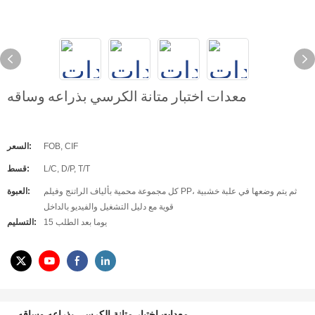
معدات اختبار متانة الكرسي بذراعه وساقه
FOB, CIF
السعر:
L/C, D/P, T/T
قسط:
كل مجموعة محمية بألياف الراتنج وفيلم PP، ثم يتم وضعها في علبة خشبية
العبوة:
قوية مع دليل التشغيل والفيديو بالداخل
15 يوما بعد الطلب
التسليم:
معدات اختبار متانة الكرسي بذراعه وساقه