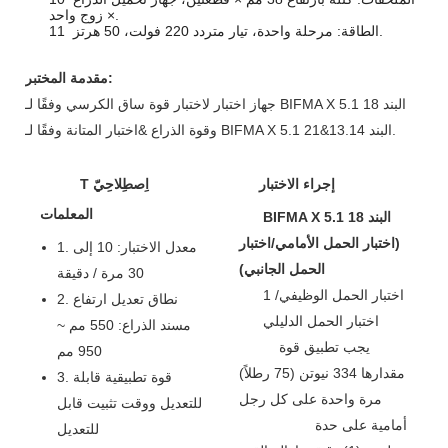
× زوج واحد.
11 الطاقة: مرحلة واحدة، تيار متردد 220 فولت، 50 هرتز.
مقدمة المختبر:
جهاز اختبار لاختبار قوة ساق الكرسي وفقًا لـ BIFMA X 5.1 البند 18
وقوة الذراع &اختبار المتانة وفقًا لـ BIFMA X 5.1 البند 13.14&21.
إجراء الاختبار
اِصطِلاحِيّ
T
المعلمات
BIFMA X 5.1 البند 18
(اختبار الحمل الأمامي/اختبار
1. معدل الاختبار: 10 إلى
الحمل الجانبي)
30 مرة / دقيقة
1 اختبار الحمل الوظيفي/
2. نطاق تعديل ارتفاع
اختبار الحمل الدليلي
مسند الذراع: 550 مم ~
يجب تطبيق قوة
950 مم
مقدارها 334 نيوتن (75 رطلاً)
3. قوة تطبيقية قابلة
مرة واحدة على كل رجل
للتعديل ووقت تثبيت قابل
أمامية على حدة
للتعديل