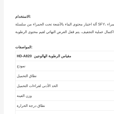
الاستخدام:
آلة اختبار محتوى الماء بالأشعة تحت الحمراء من سلسلة SFY، التي تعتمد مبادئ وزن الانحلال الحراري، هي معدات جديدة لاختبار الرطوبة السريعة. أثناء قياس وزن العينة، تقوم وحدات التسخين بالأشعة تحت الحمراء
المواصفات:
مقياس الرطوبة الهالوجين
HD-A820
نموذج
نطاق التحميل
الحد الأدنى لقراءات التحميل
وزن العينة
نطاق درجة الحرارة