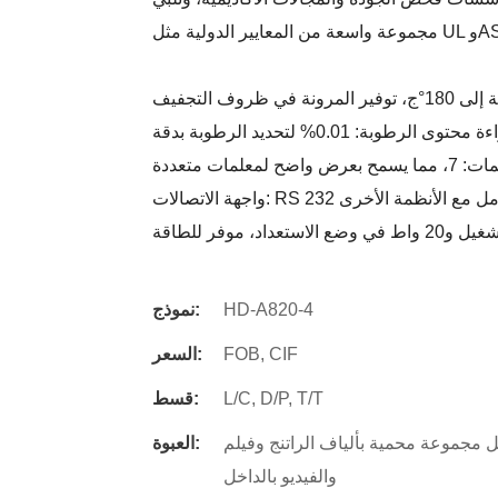
ف التجفيف
ى الرطوبة: 0.01% لتحديد الرطوبة بدقة
ح لمعلمات متعددة
لبيانات والتكامل مع الأنظمة الأخرى
HD-A820-4
نموذج:
FOB, CIF
السعر:
L/C, D/P, T/T
قسط:
جموعة محمية بألياف الراتنج وفيلم PP، ثم يتم وضعها في علبة خشبية قوية مع دليل التشغيل
العبوة:
والفيديو بالداخل