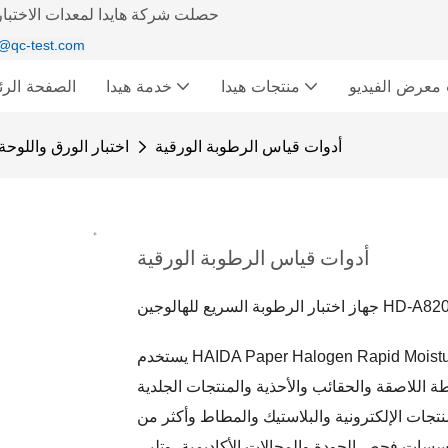
حصلت شركة هايدا لمعدات الاختبار 
@qc-test.com
ديو &
منتجات هيدا
خدمة هيدا
الصفحة الرئ
أدوات قياس الرطوبة الورقية
اختبار الورق واللوحة
أدوات قياس الرطوبة الورقية
يستخدم HAIDA Paper Halogen Rapid Moisture Meter HD-A820 على نطاق واسع في مختلف الصناعات بما
ة اللاصقة والحقائب والأحذية والمنتجات الجلدية
نتجات الإلكترونية والبلاستيك والمطاط وأكثر من
سات فحص الجودة والمجالات الأكاديمية، وتلبي