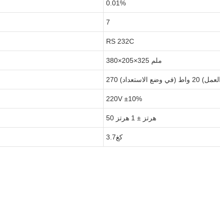
0.01%
7
RS 232C
380×205×325 ملم
(في وضع الاستعداد)
220V ±10%
50 هرتز ± 1 هرتز
كغ3.7