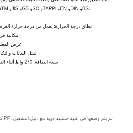
مجموعة واسعة من المعايير الدولية مثل UL وASTM وJIS وGB وSO وTAPPI وEN وDIN وBS.
نطاق درجة الحرارة: يعمل من درجة حرارة الغرفة إلى 180°ج، توفير المرونة في ظرو
إمكانية قراءة محتو
عرض المعلمات: 7، مما يسمح بعرض واض
واجهة الاتصالات: RS 232 لنقل ا
سعة الطاقة: 270 واط أثناء التشغيل و20 واط في وضع الاستعداد، موفر للطاقة
كل م