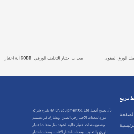
مك الورق المقوى
آلة اختبار COBB- معدات اختبار التغليف الورقي
ط سريع
تلتزم شركة HAIDA Equipment Co. Ltd بأن تصبح أفضل
لصفحة
مورد لمعدات الاختبار في الصين، وتشارك في تصميم
وتصنيع معدات اختبار عالية الجودة مثل معدات اختبار
لرئيسية
الورق والتغليف، ومعدات اختبار الأثاث، ومعدات اختبار