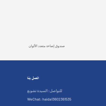
صندوق إضاءة متعدد الألوان
اتصل بنا
للتواصل: السيدة تشونغ
WeChat: haida13602361535