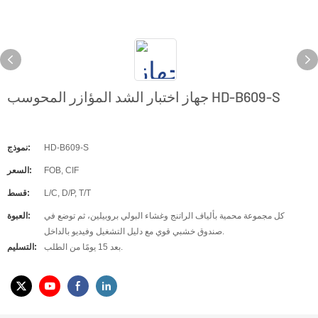
جهاز اختبار الشد المؤازر المحوسب HD-B609-S
HD-B609-S
نموذج:
FOB, CIF
السعر:
L/C, D/P, T/T
قسط:
كل مجموعة محمية بألياف الراتنج وغشاء البولي بروبيلين، ثم توضع في
العبوة:
صندوق خشبي قوي مع دليل التشغيل وفيديو بالداخل.
بعد 15 يومًا من الطلب.
التسليم: