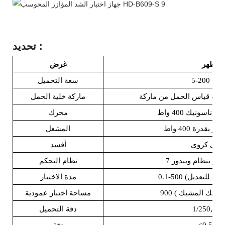
:
تحديد
طهر
غرض
5-20 كجم
سعة التحميل
ماركة خلية الحمل
ناسونيك 400 واط
محرك
بقدرة 400 واط
المشغل
رغي كروي
أفسد
وتر بنظام ويندوز 7
نظام التحكم
ة (قابل للتعديل)
مدة الاختبار
ي ذلك المشبك
)
مساحة اختبار عمودية
1/250,000
دقة التحميل
≤0.5%
دقة