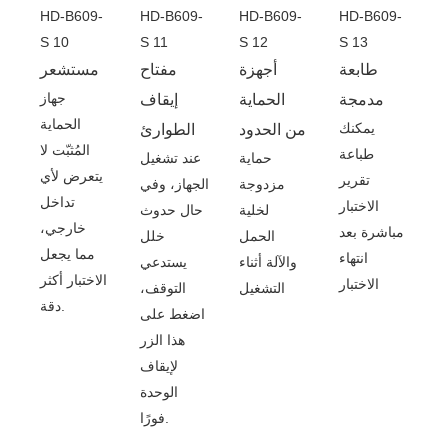
طابعة
أجهزة
مفتاح
مستشعر
جهاز
مدمجة
الحماية
إيقاف
الحماية
يمكنك
من الحدود
الطوارئ
المُثبّت لا
طباعة
حماية
عند تشغيل
يتعرض لأي
تقرير
مزدوجة
الجهاز، وفي
تداخل
الاختبار
لخلية
حال حدوث
خارجي،
مباشرة بعد
الحمل
خلل
مما يجعل
انتهاء
والآلة أثناء
يستدعي
الاختبار أكثر
الاختبار
التشغيل
التوقف،
دقة.
اضغط على
هذا الزر
لإيقاف
الوحدة
فورًا.