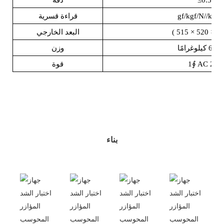
gf/kgf/N//kN/
قراءة قسرية
515
(
البعد الخارجي
غرامًا
وزن
1∮ AC 220
قوة
بناء