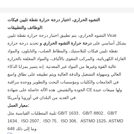
التشوه الحراري، اختبار درجة حرارة نقطة تليين فيكات
الوظائف والتطبيقات:
التشوه الحراري، يتم تطبيق اختبار درجة حرارة نقطة تليين Vicat
بشكل أساسي على
درجة حرارة التشوه الحراري و
تحديد درجة حرارة
نقطة تليين فيكات للبلاستيك، والمطاط الصلب، والنايلون، والمواد
العازلة الكهربائية، والمركب المقوى بالألياف، والمواد المغلفة بالحرارة
عالية القوة وغيرها من المواد غير المعدنية. إنه يتميز بمزايا الذكاء
العالي وسهولة التشغيل والدقة العالية ويتم تطبيقه على نطاق واسع
في الجامعات والكليات ومؤسسات البحث والتطوير ووحدة مراقبة
الجودة والتفتيش. هذه الآلة حاصلة على شهادة CE ولها مبيعات جيدة
في العديد من البلدان في أوروبا وأمريكا.
معيار العمل:
تلبية المتطلبات القياسية مثل GB/T 1633、GB/T 8802、GB/T
1634、ISO 2507、ISO 75、ISO 306、ASTMD 1525، ASTMD
648 وما إلى ذلك.