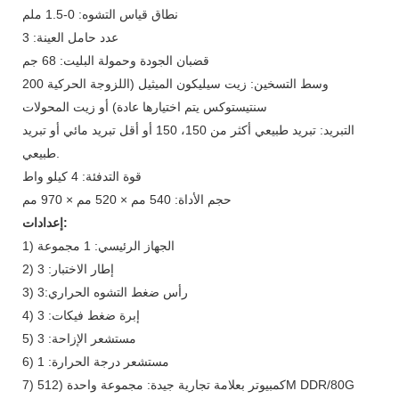
نطاق قياس التشوه: 0-1.5 ملم
عدد حامل العينة: 3
قضبان الجودة وحمولة البليت: 68 جم
وسط التسخين: زيت سيليكون الميثيل (اللزوجة الحركية 200
سنتيستوكس يتم اختيارها عادة) أو زيت المحولات
التبريد: تبريد طبيعي أكثر من 150، 150 أو أقل تبريد مائي أو تبريد
طبيعي.
قوة التدفئة: 4 كيلو واط
حجم الأداة: 540 مم × 520 مم × 970 مم
إعدادات:
1) الجهاز الرئيسي: 1 مجموعة
2) إطار الاختبار: 3
3) رأس ضغط التشوه الحراري:3
4) إبرة ضغط فيكات: 3
5) مستشعر الإزاحة: 3
6) مستشعر درجة الحرارة: 1
7) كمبيوتر بعلامة تجارية جيدة: مجموعة واحدة (512M DDR/80G