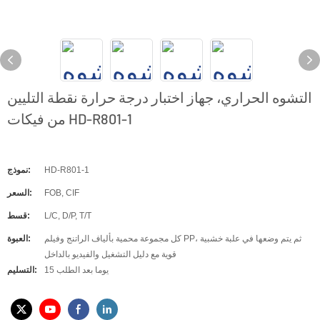
التشوه الحراري، جهاز اختبار درجة حرارة نقطة التليين
من فيكات HD-R801-1
HD-R801-1
نموذج:
FOB, CIF
السعر:
L/C, D/P, T/T
قسط:
كل مجموعة محمية بألياف الراتنج وفيلم PP، ثم يتم وضعها في علبة خشبية
العبوة:
قوية مع دليل التشغيل والفيديو بالداخل
15 يوما بعد الطلب
التسليم: