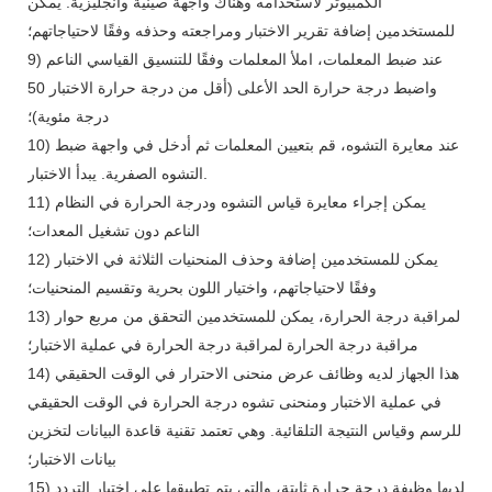
الكمبيوتر لاستخدامه وهناك واجهة صينية وانجليزية. يمكن
للمستخدمين إضافة تقرير الاختبار ومراجعته وحذفه وفقًا لاحتياجاتهم؛
9) عند ضبط المعلمات، املأ المعلمات وفقًا للتنسيق القياسي الناعم
واضبط درجة حرارة الحد الأعلى (أقل من درجة حرارة الاختبار 50
درجة مئوية)؛
10) عند معايرة التشوه، قم بتعيين المعلمات ثم أدخل في واجهة ضبط
التشوه الصفرية. يبدأ الاختبار.
11) يمكن إجراء معايرة قياس التشوه ودرجة الحرارة في النظام
الناعم دون تشغيل المعدات؛
12) يمكن للمستخدمين إضافة وحذف المنحنيات الثلاثة في الاختبار
وفقًا لاحتياجاتهم، واختيار اللون بحرية وتقسيم المنحنيات؛
13) لمراقبة درجة الحرارة، يمكن للمستخدمين التحقق من مربع حوار
مراقبة درجة الحرارة لمراقبة درجة الحرارة في عملية الاختبار؛
14) هذا الجهاز لديه وظائف عرض منحنى الاحترار في الوقت الحقيقي
في عملية الاختبار ومنحنى تشوه درجة الحرارة في الوقت الحقيقي
للرسم وقياس النتيجة التلقائية. وهي تعتمد تقنية قاعدة البيانات لتخزين
بيانات الاختبار؛
15) لديها وظيفة درجة حرارة ثابتة، والتي يتم تطبيقها على اختبار التردد