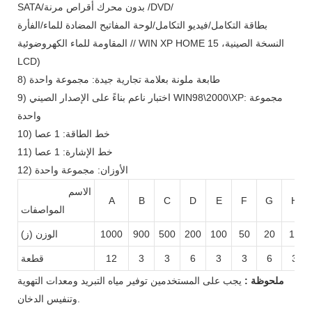
SATA/بدون محرك أقراص مرنة /DVD/
بطاقة التكامل/فيديو التكامل/لوحة المفاتيح المضادة للماء/الفأرة
المقاومة للماء الكهروضوئية // WIN XP HOME النسخة الصينية، 15
LCD)
8) طابعة ملونة بعلامة تجارية جيدة: مجموعة واحدة
9) اختبار ناعم بناءً على الإصدار الصيني WIN98\2000\XP: مجموعة
واحدة
10) خط الطاقة: 1 عصا
11) خط الإشارة: 1 عصا
12) الأوزان: مجموعة واحدة
الاسم
A
B
C
D
E
F
G
H
المواصفات
10
20
50
100
200
500
900
1000
الوزن (ز)
3
6
3
3
6
3
3
12
قطعة
ملحوظة :
يجب على المستخدمين توفير مياه التبريد ومعدات التهوية
وتنفيس الدخان.