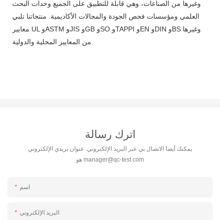
وغيرها من الصناعات، وهي قابلة للتطبيق على الجميع وحدات البحث
العلمي ومؤسسات فحص الجودة والمجالات الأكاديمية. منتجاتنا تلبي
معايير UL وASTM وJIS وGB وSO وTAPPI وEN وDIN وBS وغيرها
من المعايير المحلية والدولية.
اترك رسالة
يمكنك أيضا الاتصال بي عبر البريد الإلكتروني. عنوان بريدي الإلكتروني
manager@qc-test.com
هو
اسم
البريد الإلكتروني