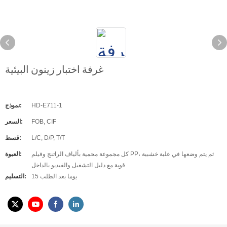
غرفة اختبار زينون البيئية
HD-E711-1
نموذج:
FOB, CIF
السعر:
L/C, D/P, T/T
قسط:
كل مجموعة محمية بألياف الراتنج وفيلم PP، ثم يتم وضعها في علبة خشبية
العبوة:
قوية مع دليل التشغيل والفيديو بالداخل
15 يوما بعد الطلب
التسليم: