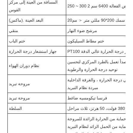
المسافة من العينة إلى مركز
التعرض الفعالة 6400 سم
2
القوس
سمك 200*90 مللي متر
＜
مم20
(ماكس). البعد العينة
مرشح ضوء النهار
منقي
ختم مطاط السيليكون
ختم الباب
 مستشعر درجة الحرارة عالي الدقة
جهاز استشعار درجة الحرارة
وم للصدأ تعمل بالطرد المركزي لتحسين
نظام دوران الهواء
توحيد درجة الحرارة والرطوبة
كم في درجة الحرارة
، والغرفة الداخلية
مروحة تبريد
مبردة
نظام التبريد
فرنسا تيكومسيه ضاغط
مروحة تبريد
5 هرتز، ثلاث مراحل
السلطة
,
حماية من الحرارة الزائدة للمروحة
,
حماية من الحمل الزائد لنظام التبريد