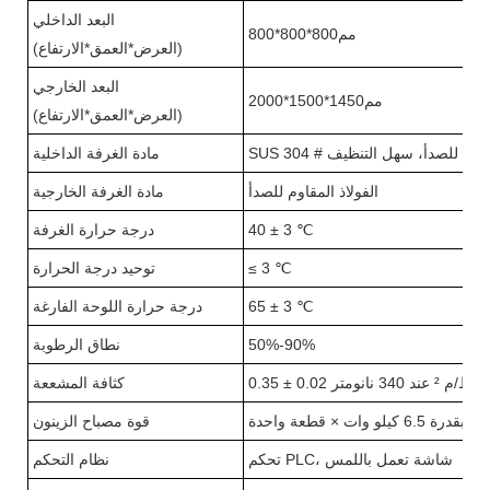
البعد الداخلي
مم800*800*800
(العرض*العمق*الارتفاع)
البعد الخارجي
مم1450*1500*2000
(العرض*العمق*الارتفاع)
لصدأ، مضاد للصدأ، سهل التنظيف
مادة الغرفة الداخلية
الفولاذ المقاوم للصدأ
مادة الغرفة الخارجية
℃
3
±
40
درجة حرارة الغرفة
℃
3
≤
توحيد درجة الحرارة
℃
3
±
65
درجة حرارة اللوحة الفارغة
50%-90%
نطاق الرطوبة
0.02 واط/م
²
عند 340 نانومتر
±
0.35
كثافة المشععة
و وات × قطعة واحدة
قوة مصباح الزينون
تحكم PLC، شاشة تعمل باللمس
نظام التحكم