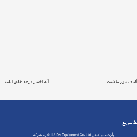
ياف باور ماكنيت
آلة اختبار درجة خفق اللب
ط سريع
تلتزم شركة HAIDA Equipment Co. Ltd بأن تصبح أفضل