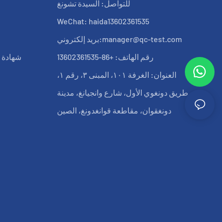
للتواصل: السيدة تشونغ
WeChat: haida13602361535
manager@qc-test.com
بريد إلكتروني:
رقم الهاتف: +86-13602361535
شهادة ب
العنوان: الغرفة ١٠١، المبنى ٣، رقم ١،
طريق دونغوي الأول، شارع وانجيانغ، مدينة
دونغقوان، مقاطعة قوانغدونغ، الصين