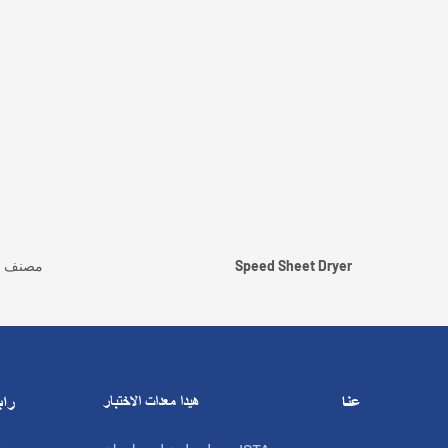
Speed Sheet Dryer
مصنف أل
عنا
هيدا معدات الاختبار
راب