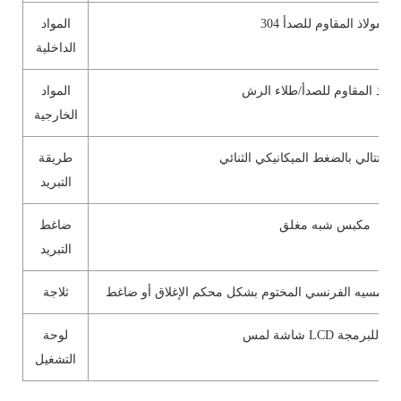
الفولاذ المقاوم للصدأ 304
المواد
الداخلية
فولاذ المقاوم للصدأ/طلاء الرش
المواد
الخارجية
د المتتالي بالضغط الميكانيكي الثنائي
طريقة
التبريد
مكبس شبه مغلق
ضاغط
التبريد
ثلاجة
ة لمس LCD قابلة للبرمجة
لوحة
التشغيل