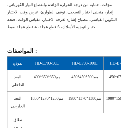
مؤقت، حماية من درجة الحرارة الزائدة وانقطاع التيار الكهربائي،
إنذار، منحنى اختبار التسجيل، توقف الطوارئ، عرض وقت الاختبار
التكوين القياسي: مصباح إشارة لغرفة الاختبار، مقياس الوقت، فتحة
اختبار لتوجيه الأسلاك، 6 قطع عجلة، 4 قطع عجلة ضبط.
:
المواصفات
HD-E703-
HD-E703-100L
HD-E703-50L
نموذج
مم500*450*450
مم350*350*400
البعد
الداخلي
مم1380*1370*1980
مم1230*1270*1830
البعد
الخارجي
نطاق
درجة