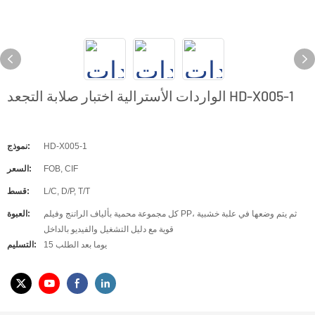
الواردات الأسترالية اختبار صلابة التجعد HD-X005-1
HD-X005-1
نموذج:
FOB, CIF
السعر:
L/C, D/P, T/T
قسط:
كل مجموعة محمية بألياف الراتنج وفيلم PP، ثم يتم وضعها في علبة خشبية
العبوة:
قوية مع دليل التشغيل والفيديو بالداخل
15 يوما بعد الطلب
التسليم: