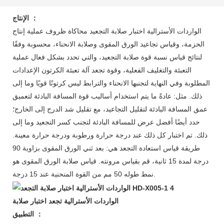
：
الإنتاج
الواردات الأسترالية اختبار صلابة التجعيد محاكاة ظروف عملية إنتاج
الحزمة، وقياس تجاعيد الورق المقوى وصلابة الانحناء، محسوبة وفقًا
لنتائج قياس نسبة قوة صلابة التجعيد، والتي تحدد بشكل فعال عملية
التعبئة والتغليف الفعلية، وقوة تجعد آلة تعبئة الكرتون الإعدادات
المطلوبة وفي النهاية لتجنبها الانحناء والترابط ليس كرتونًا قويًا وما إلى
ذلك. مثل: عادةً ما يتم استخدام أساليب قوة المسافة البادئة لتعميق
عمق المسافة البادئة لتقليل التجاعيد، مع تقليل شد الدرج إلى الخارج؛
حدد أيضًا أفضل عرض للمسافة البادئة لتجنب كسر التجعيد وما إلى
ذلك. تم اختبار كل ذلك عند درجة حرارة ورطوبة ودرجة حرارة معينة.
طريقة قياس استعادة التجعد هي: بعد ثني الورق المقوى بزاوية 90
درجة لمدة 15 ثانية، قم بقياس مرونته. قياس صلابة الورق المقوى هو
نمط طوله 50 مم من القوة المنحنية عند 15 درجة.
الواردات الأسترالية تجعد اختبار صلابة
：
التطبيق