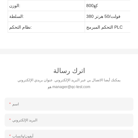
كغ800
الوزن:
380 فولت/50 هرتز
السلطة:
التحكم المبرمج PLC
نظام التحكم:
اترك رسالة
يمكنك أيضا الاتصال بي عبر البريد الإلكتروني. عنوان بريدي الإلكتروني
manager@qc-test.com
هو
اسم
البريد الإلكتروني
آيفون/واتساب