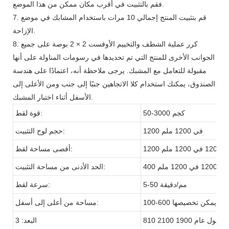
فقم بالتثبيت في أقرب مكان ممكن من هذا الموضع.
7. قم بتثبيت المنتج إجمالي 10 مرات باستخدام المشابك في موضع
الإزاحة.
8. كرر عملية الشطف والتخييم الأوفست 2 × 2 بوصة على جميع
الجوانب الأخرى للمنتج التي تم تحديدها في رسومات المناولة على أنها
مقبولة للتعامل مع المشبك. يرجى ملاحظة أنه، اعتمادًا على هندسة
الصندوق، يمكنك استخدام كلا الاتجاهين جنبًا إلى جنب ومن الأعلى إلى
الأسفل أثناء اختبار المشبك.
50-3000 كجم
قوة لقط:
1200 في 1200 ملم
حجم لوح التثبيت:
120 في 1200 ملم
أقصى مساحة لقط:
400 في 1200 في 1200 ملم
الحد الأدنى من مساحة التثبيت:
5-50 مم/دقيقة
سرعة لقط:
للتعديل، يمكن تخصيصها
مساحة من أعلى إلى أسفل:
810 بحلول عام 1900 2100
البعد: 3