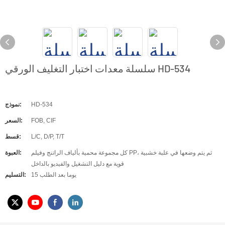
سلسلة معدات اختبار التغليف الورقي HD-534
HD-534
نموذج:
FOB, CIF
السعر:
L/C, D/P, T/T
قسط:
كل مجموعة محمية بألياف الراتنج وفيلم PP، ثم يتم وضعها في علبة خشبية
العبوة:
قوية مع دليل التشغيل والفيديو بالداخل
15 يوما بعد الطلب
التسليم: