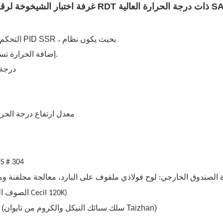
RDT ذات درجة الحرارة العالية SATA
1 、 الأداء: نظام التحكم في درجة الحرارة المتوازن (BTC) ، التحكم PID SSR ، بحيث يكون نظام
إضافة الحرارة تساوي فقدان الحرارة، لذلك يمكن استخدامه بثبات لفترة طويلة.
2 、 نطاق درجة الحرارة
معدل ارتفاع درجة الحرار
مادة الصندوق الداخلي: لوح من الفولاذ المقاو
 الصندوق الخارجي: لوح فولاذي ملفوف على البارد، معالجة مجلفنة ومض
مادة العزل: الصوف الصخري الصلب المستورد (الصوف الصخري Cecil 120K)
4. السخان: سخان أنبوبي من الفولاذ المقاوم للصدأ ذو زعانف (سلك سبائك النيكل والكروم من تايوان Taizhan)