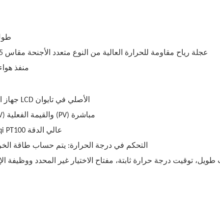
القطر
عجلة رياح مقاومة للحرارة العالية من النوع متعدد الأجنحة مقاس 10.5 بوصة (خاصة حسب الطلب من قبل المصنع الشهير)
منفذ هواء
جهاز التحكم في درجة الحرارة: جهاز التحكم في درجة الحرارة LCD الأصلي في تايوان
وظيفة عرض الشاشة: يتم عرض إعداد درجة الحرارة (SV) والقيمة الفعلية (PV) مباشرة
المستشعر: مستشعر درجة الحرارة من نوع تايوان Songqi PT100 عالي الدقة
التحكم في درجة الحرارة: يتم حساب طاقة الخرج
مفتاح الاختيار غير المحدد ووظيفة الإ
مع توقيت وقت طويل، توقيت درجة حرارة ثابتة،