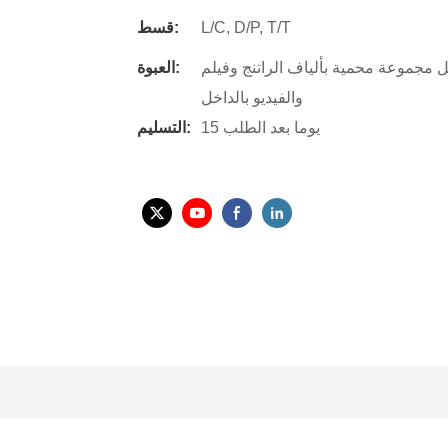
L/C, D/P, T/T
قسط:
جموعة محمية بألياف الراتنج وفيلم PP، ثم يتم وضعها في علبة خشبية قوية مع دليل التشغيل
العبوة:
والفيديو بالداخل
15 يوما بعد الطلب
التسليم: