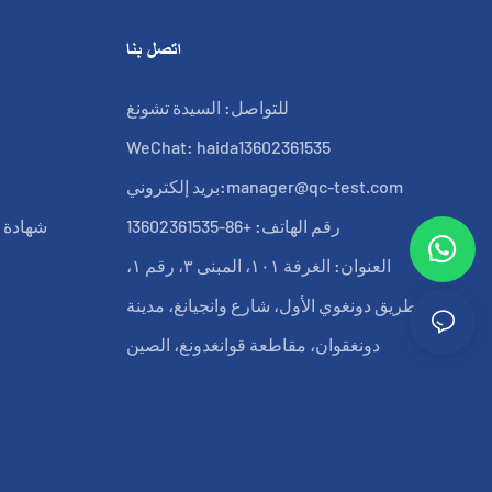
اتصل بنا
للتواصل: السيدة تشونغ
WeChat: haida13602361535
manager@qc-test.com
بريد إلكتروني:
رقم الهاتف: +86-13602361535
شهادة ب
العنوان: الغرفة ١٠١، المبنى ٣، رقم ١،
طريق دونغوي الأول، شارع وانجيانغ، مدينة
دونغقوان، مقاطعة قوانغدونغ، الصين