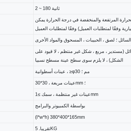
2 ~ 180 ثانية
حرارة المرتفعة والمنخفضة في درجة الحرارة يمكن
 السائل ؛ لصق ، الحبيبات ، المسحوق والمواد الأخرى
ئل (مستدير ، مربع ، شكل غير منتظم ، لا قيود على
الشكل) ، لا يلزم سوى سطح عينة مسطح نسبيا
عينات أسطوانية ، ≥φ30 مم ؛
عينات مربعة ، 30*30mm ؛
عينات غير منتظمة ، سمك ≥1mm
بواسطة الكمبيوتر والبرامج
(l*w*h) 380*400*165mm
تقريبا. 5KG